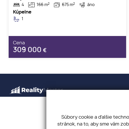
2
2
4
166 m
675 m
áno
Kúpelne
1
Cena
309 000
€
Úvod
Kariéra
Drevárska
O nás
Náš tím
+421 907 
Súbory cookie a ďalšie techn
Realitné služby
Kontakt
office@re
stránok, na to, aby sme vám zo
Finančné služby
Cookies