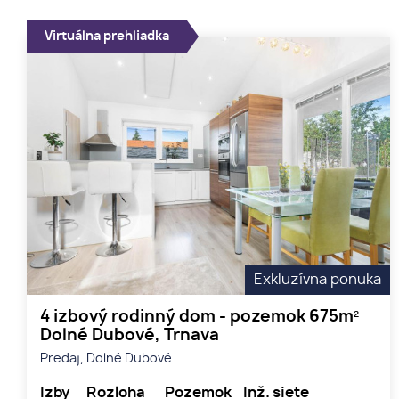
Virtuálna prehliadka
Exkluzívna ponuka
4 izbový rodinný dom - pozemok 675m²
Dolné Dubové, Trnava
Predaj, Dolné Dubové
Izby
Rozloha
Pozemok
Inž. siete