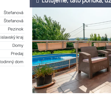
Ľutujeme, táto ponuka, už 
Štefanová
Štefanová
Pezinok
islavský kraj
Domy
Predaj
Rodinný dom