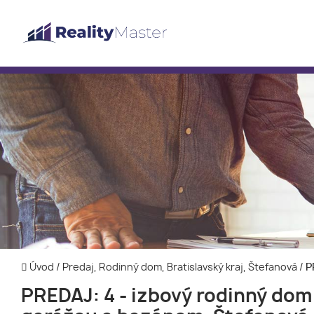
Úvod
/
Predaj, Rodinný dom, Bratislavský kraj, Štefanová
/
PR
PREDAJ: 4 - izbový rodinný dom