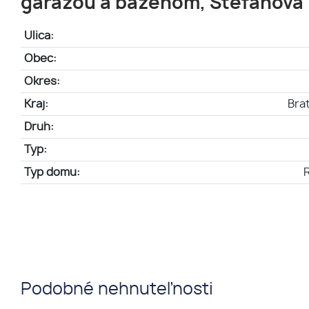
garážou a bazénom, Štefanová
Ulica:
Obec:
Okres:
Kraj:
Brat
Druh:
Typ:
Typ domu:
Podobné nehnuteľnosti