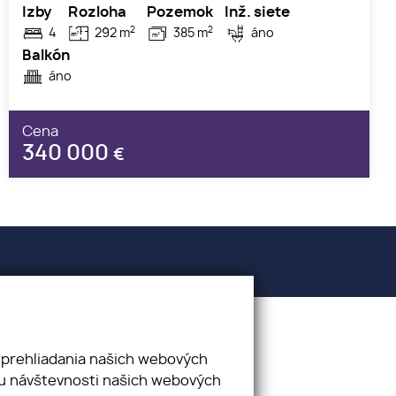
Izby
Rozloha
Pozemok
Inž. siete
2
2
4
292 m
385 m
áno
Balkón
áno
Cena
340 000
€
 prehliadania našich webových
zu návštevnosti našich webových