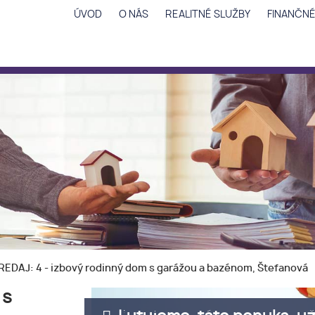
ÚVOD
O NÁS
REALITNÉ SLUŽBY
FINANČNÉ
EDAJ: 4 - izbový rodinný dom s garážou a bazénom, Štefanová
 s