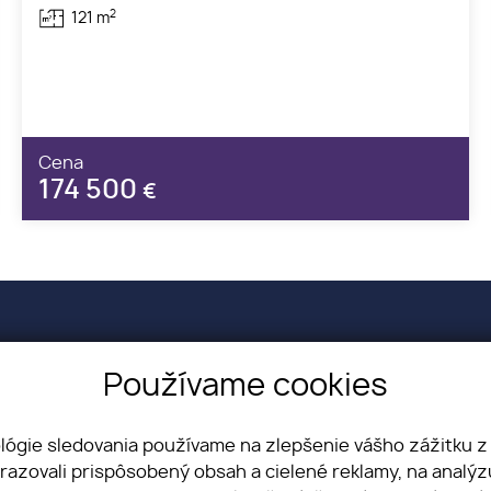
2
121 m
Cena
174 500
€
Používame cookies
 23/1649, Pezinok 902 01
551 455
ológie sledovania používame na zlepšenie vášho zážitku z
alitymaster.sk
brazovali prispôsobený obsah a cielené reklamy, na analý