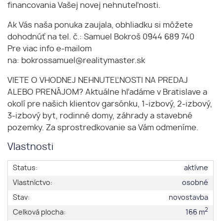
financovania Vašej novej nehnuteľnosti.
Ak Vás naša ponuka zaujala, obhliadku si môžete
dohodnúť na tel. č.: Samuel Bokroš 0944 689 740
Pre viac info e-mailom
na: bokrossamuel@realitymaster.sk
VIETE O VHODNEJ NEHNUTEĽNOSTI NA PREDAJ
ALEBO PRENÁJOM? Aktuálne hľadáme v Bratislave a
okolí pre našich klientov garsónku, 1-izbový, 2-izbový,
3-izbový byt, rodinné domy, záhrady a stavebné
pozemky. Za sprostredkovanie sa Vám odmeníme.
Vlastnosti
Status:
aktívne
Vlastníctvo:
osobné
Stav:
novostavba
2
Celková plocha:
166 m