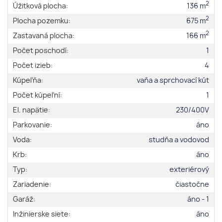
2
Úžitková plocha:
136 m
2
Plocha pozemku:
675 m
2
Zastavaná plocha:
166 m
Počet poschodí:
1
Počet izieb:
4
Kúpeľňa:
vaňa a sprchovací kút
Počet kúpeľní:
1
El. napätie:
230/400V
Parkovanie:
áno
Voda:
studňa a vodovod
Krb:
áno
Typ:
exteriérový
Zariadenie:
čiastočne
Garáž:
áno - 1
Inžinierske siete:
áno