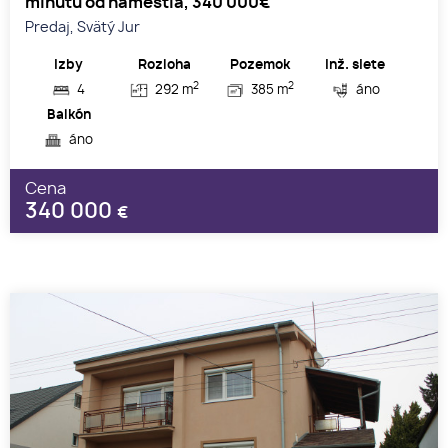
minútu od námestia, 340 000€
Predaj, Svätý Jur
Izby
Rozloha
Pozemok
Inž. siete
2
2
4
292 m
385 m
áno
Balkón
áno
Cena
340 000
€