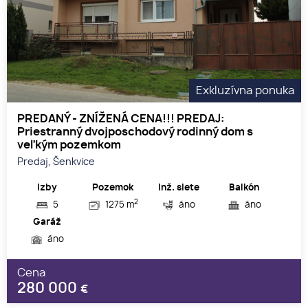
Exkluzívna ponuka
PREDANÝ - ZNÍŽENÁ CENA!!! PREDAJ:
Priestranný dvojposchodový rodinný dom s
veľkým pozemkom
Predaj, Šenkvice
Izby
Pozemok
Inž. siete
Balkón
2
5
1275 m
áno
áno
Garáž
áno
Cena
280 000
€