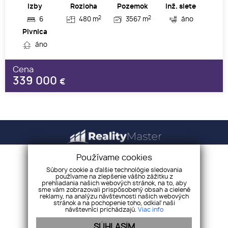
Izby
Rozloha
Pozemok
Inž. siete
2
2
6
480 m
3567 m
áno
Pivnica
áno
Cena
339 000
€
Používame cookies
Úvod
Kariéra
Súbory cookie a ďalšie technológie sledovania
používame na zlepšenie vášho zážitku z
O nás
Náš tím
prehliadania našich webových stránok, na to, aby
sme vám zobrazovali prispôsobený obsah a cielené
Realitné služby
Kontakt
reklamy, na analýzu návštevnosti našich webových
stránok a na pochopenie toho, odkiaľ naši
Finančné služby
Cookies
návštevníci prichádzajú.
Viac info
Drevárska 23/1649, Pezinok 902 01
SÚHLASÍM