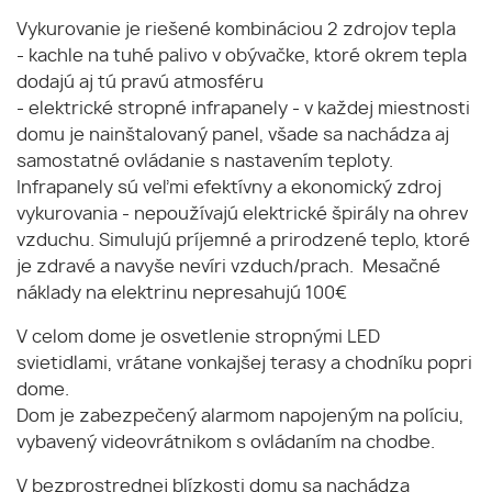
Vykurovanie je riešené kombináciou 2 zdrojov tepla
- kachle na tuhé palivo v obývačke, ktoré okrem tepla
dodajú aj tú pravú atmosféru
- elektrické stropné infrapanely - v každej miestnosti
domu je nainštalovaný panel, všade sa nachádza aj
samostatné ovládanie s nastavením teploty.
Infrapanely sú veľmi efektívny a ekonomický zdroj
vykurovania - nepoužívajú elektrické špirály na ohrev
vzduchu. Simulujú príjemné a prirodzené teplo, ktoré
je zdravé a navyše nevíri vzduch/prach. Mesačné
náklady na elektrinu nepresahujú 100€
V celom dome je osvetlenie stropnými LED
svietidlami, vrátane vonkajšej terasy a chodníku popri
dome.
Dom je zabezpečený alarmom napojeným na políciu,
vybavený videovrátnikom s ovládaním na chodbe.
V bezprostrednej blízkosti domu sa nachádza