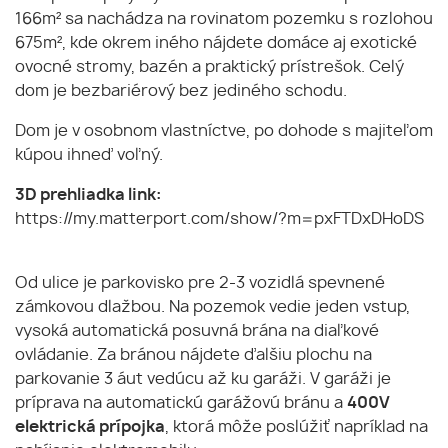
166m² sa nachádza na rovinatom pozemku s rozlohou
675m², kde okrem iného nájdete domáce aj exotické
ovocné stromy, bazén a praktický prístrešok. Celý
dom je bezbariérový bez jediného schodu.
Dom je v osobnom vlastníctve, po dohode s majiteľom
kúpou ihneď voľný.
3D prehliadka link:
https://my.matterport.com/show/?m=pxFTDxDHoDS
Od ulice je parkovisko pre 2-3 vozidlá spevnené
zámkovou dlažbou. Na pozemok vedie jeden vstup,
vysoká automatická posuvná brána na diaľkové
ovládanie. Za bránou nájdete ďalšiu plochu na
parkovanie 3 áut vedúcu až ku garáži. V garáži je
príprava na automatickú garážovú bránu a
400V
elektrická prípojka
, ktorá môže poslúžiť napríklad na