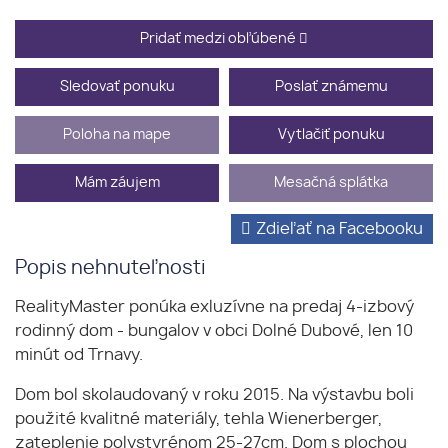
Pridať medzi obľúbené
Sledovať ponuku
Poslať známemu
Poloha na mape
Vytlačiť ponuku
Mám záujem
Mesačná splátka
Zdieľať na Facebooku
Popis nehnuteľnosti
RealityMaster ponúka exluzívne na predaj 4-izbový
rodinný dom - bungalov v obci Dolné Dubové, len 10
minút od Trnavy.
Dom bol skolaudovaný v roku 2015. Na výstavbu boli
použité kvalitné materiály, tehla Wienerberger,
zateplenie polystyrénom 25-27cm. Dom s plochou