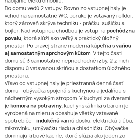
nabíjanie elektromobilu.
Do domu vedú 2 vstupy. Rovno zo vstupnej haly je
vchod na samostatné WC, poruke je vstavaný rolldor,
ktorý zároveň skrýva techniku - práčku, sušičku a
bojler. Nad vstupnou chodbou je vstup na
pochôdznu
povalu
, ktorá slúži ako veľký a praktický úložný
priestor. Po pravej strane moderná kúpeľňa s
vaňou
aj samostatným sprchovým kútom
. V tejto časti
domu sú 3 samostatné nepriechodné izby, 2 z nich
disponujú vstavanou skriňou s dostatkom úložného
priestoru.
Vľavo od vstupnej haly je priestranná denná časť
domu - obývačka spojená s kuchyňou a jedálňou s
nádherným vysokým stropom. V kuchyni za dverami
je
komora na potraviny
, kuchynská linka s barom je
vyrobená na mieru a obsahuje všetky vstavané
spotrebiče -
indukčnú
varnú dosku, elektrickú trúbu,
mikrovlnku, umývačku riadu a chladničku. Obývačke
dominujú krbové kachle, ktoré slúžia ako jeden zo