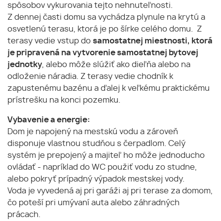
spôsobov vykurovania tejto nehnuteľnosti.
Z dennej časti domu sa vychádza plynule na krytú a
osvetlenú terasu, ktorá je po šírke celého domu. Z
terasy vedie vstup do
samostatnej miestnosti, ktorá
je pripravená na vytvorenie samostatnej bytovej
jednotky
, alebo môže slúžiť ako dieľňa alebo na
odloženie náradia. Z terasy vedie chodník k
zapustenému bazénu a ďalej k veľkému praktickému
prístrešku na konci pozemku.
Vybavenie a energie:
Dom je napojený na mestskú vodu a zároveň
disponuje vlastnou studňou s čerpadlom. Celý
systém je prepojený a majiteľ ho môže jednoducho
ovládať - napríklad do WC použiť vodu zo studne,
alebo pokryť prípadný výpadok mestskej vody.
Voda je vyvedená aj pri garáži aj pri terase za domom,
čo poteší pri umývaní auta alebo záhradných
prácach.