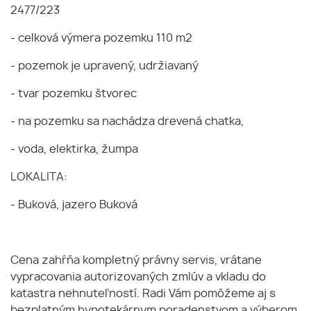
2477/223
- celková výmera pozemku 110 m2
- pozemok je upravený, udržiavaný
- tvar pozemku štvorec
- na pozemku sa nachádza drevená chatka,
- voda, elektirka, žumpa
LOKALITA:
- Buková, jazero Buková
Cena zahŕňa kompletný právny servis, vrátane
vypracovania autorizovaných zmlúv a vkladu do
katastra nehnuteľností. Radi Vám pomôžeme aj s
bezplatným hypotekárnym poradenstvom a výberom