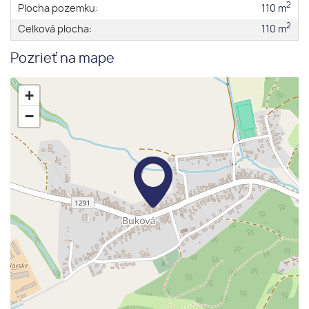
2
Plocha pozemku:
110 m
2
Celková plocha:
110 m
Pozrieť na mape
+
−