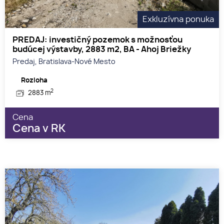
Exkluzívna ponuka
PREDAJ: investičný pozemok s možnosťou
budúcej výstavby, 2883 m2, BA - Ahoj Briežky
Predaj, Bratislava-Nové Mesto
Rozloha
2
2883 m
Cena
Cena v RK