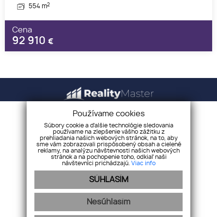
2
554 m
Cena
92 910
€
Používame cookies
Úvod
Kariéra
Súbory cookie a ďalšie technológie sledovania
používame na zlepšenie vášho zážitku z
O nás
Náš tím
prehliadania našich webových stránok, na to, aby
sme vám zobrazovali prispôsobený obsah a cielené
Realitné služby
Kontakt
reklamy, na analýzu návštevnosti našich webových
stránok a na pochopenie toho, odkiaľ naši
Finančné služby
Cookies
návštevníci prichádzajú.
Viac info
Drevárska 23/1649, Pezinok 902 01
SÚHLASÍM
+421 907 551 455
office@realitymaster.sk
Nesúhlasím