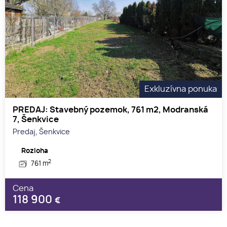
Exkluzívna ponuka
PREDAJ: Stavebný pozemok, 761 m2, Modranská
7, Šenkvice
Predaj, Šenkvice
Rozloha
2
761 m
Cena
118 900
€