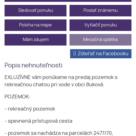
Sledovať ponuku
Poslať známemu
Poloha na mape
Vytlačiť ponuku
Mám záujem
Mesačná splátka
Zdieľať na Facebooku
Popis nehnuteľnosti
EXLUZÍVNE vám ponúkame na predaj pozemok s
rekreačnou chatou pri vode v obci Buková.
POZEMOK:
- rekreačný pozemok
- spevnená prístupová cesta
- pozemok sa nachádza na parcelách 2477/70,