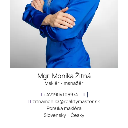
Mgr. Monika Žitná
Maklér - manažér
+421904106974
zitnamonika@realitymaster.sk
Ponuka makléra
Slovensky
Česky