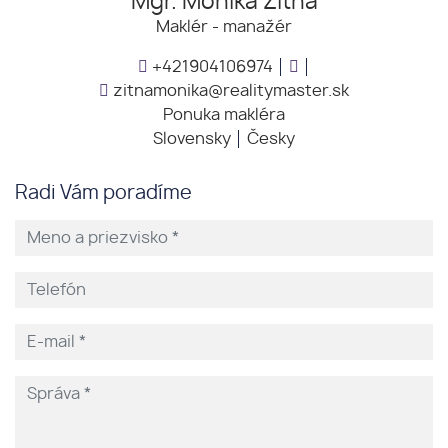
Mgr. Monika Žitná
Maklér - manažér
+421904106974
zitnamonika@realitymaster.sk
Ponuka makléra
Slovensky
Česky
Radi Vám poradíme