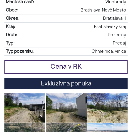
Mestská časť:
Vinohrady
Obec:
Bratislava-Nové Mesto
Okres:
Bratislava III
Kraj:
Bratislavský kraj
Druh:
Pozemky
Typ:
Predaj
Typ pozemku:
Chmelnica, vinica
Cena v RK
Exkluzívna ponuka