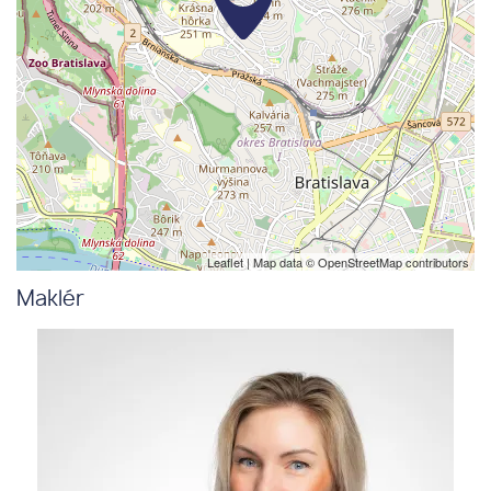
Leaflet
| Map data ©
OpenStreetMap
contributors
Maklér