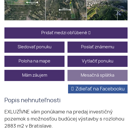
Pridať medzi obľúbené
Sledovať ponuku
Poslať známemu
Poloha na mape
Vytlačiť ponuku
Mám záujem
Mesačná splátka
Zdieľať na Facebooku
Popis nehnuteľnosti
EXLUZÍVNE vám ponúkame na predaj investičný
pozemok s možnosťou budúcej výstavby s rozlohou
2883 m2 v Bratislave.