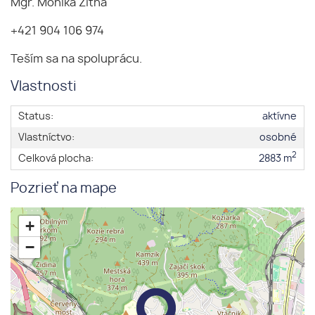
Mgr. Monika Žitná
+421 904 106 974
Teším sa na spoluprácu.
Vlastnosti
Status:
aktívne
Vlastníctvo:
osobné
2
Celková plocha:
2883 m
Pozrieť na mape
+
−