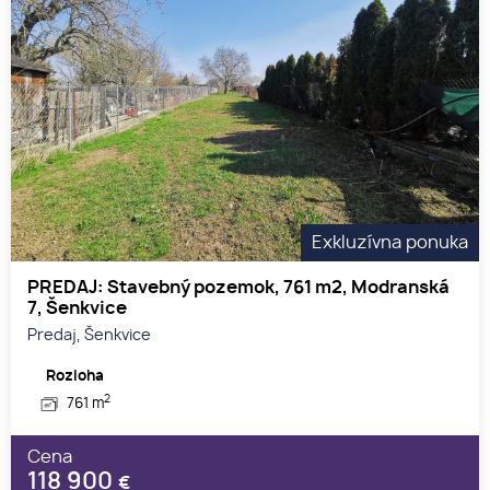
Exkluzívna ponuka
PREDAJ: Stavebný pozemok, 761 m2, Modranská
7, Šenkvice
Predaj, Šenkvice
Rozloha
2
761 m
Cena
118 900
€