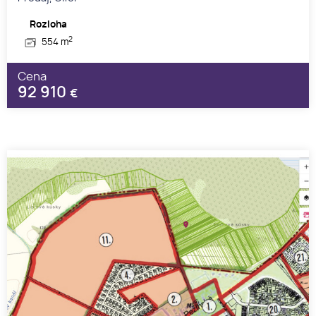
Rozloha
2
554 m
Cena
92 910
€