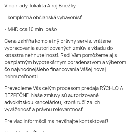
Vinohrady, lokalita Ahoj Briežky
- kompletná občianská vybavenisť
- MHD cca 10 min. pešo
Cena zahŕňa kompletný právny servis, vrátane
vypracovania autorizovaných zmlúv a vkladu do
katastra nehnuteľností. Radi Vám pomôžeme aj s
bezplatným hypotekárnym poradenstvom a výberom
čo najvhodnejšieho financovania Vášej novej
nehnuteľnosti.
Prevedieme Vás celým procesom predaja RÝCHLO A
BEZPEČNE. Naše zmluvy sú autorizované
advokátskou kanceláriou, ktorá ručí za ich
vyváženosť a právnu relevantnosť.
Pre viac informácií ma neváhajte kontaktovať!