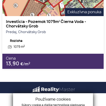
Exkluzívna ponuka
Investícia - Pozemok 1079m² Čierna Voda -
Chorvátsky Grob
Predaj, Chorvátsky Grob
Rozloha
2
1079 m
Cena
13,90
2
€/m
Používame cookies
Úvod
Kariéra
Súbory cookie a ďalšie technológie sledovania