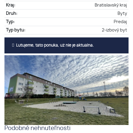
Kraj:
Bratislavský kraj
Druh:
Byty
Typ:
Predaj
Typ bytu:
2-izbový byt
Ľutujeme, táto ponuka, už nie je aktuálna.
Podobné nehnuteľnosti