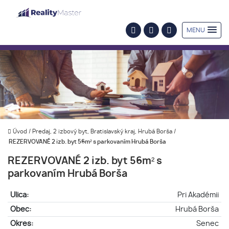
MENU
Úvod
/
Predaj, 2 izbový byt, Bratislavský kraj, Hrubá Borša
/
REZERVOVANÉ 2 izb. byt 56m² s parkovaním Hrubá Borša
REZERVOVANÉ 2 izb. byt 56m² s
parkovaním Hrubá Borša
Ulica:
Pri Akadémii
Obec:
Hrubá Borša
Okres:
Senec