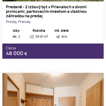
Predané - 2 izbový byt v Prievaloch s dvomi
pivnicami, parkovacím miestom a vlastnou
záhradou na predaj
Predaj, Prievaly
Izby
Rozloha
Inž. siete
2
2
65.61 m
áno
Cena
48 000
€