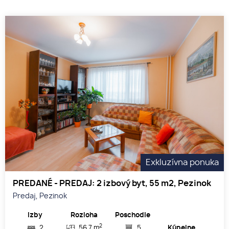
Exkluzívna ponuka
PREDANÉ - PREDAJ: 2 izbový byt, 55 m2, Pezinok
Predaj, Pezinok
Izby
Rozloha
Poschodie
2
2
56.7 m
5
Kúpelne