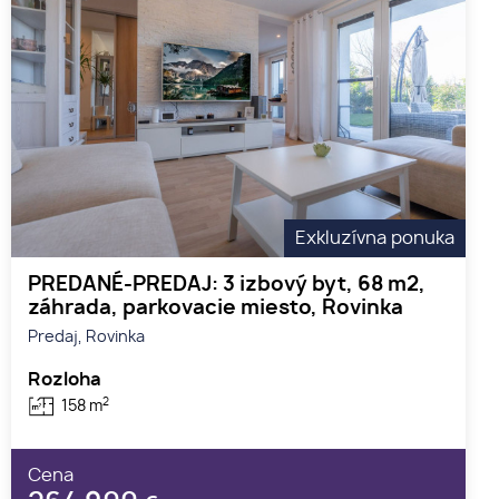
Exkluzívna ponuka
PREDANÉ-PREDAJ: 3 izbový byt, 68 m2,
záhrada, parkovacie miesto, Rovinka
Predaj, Rovinka
Rozloha
2
158 m
Cena