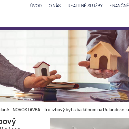
ÚVOD
O NÁS
REALITNÉ SLUŽBY
FINANČNÉ
ané - NOVOSTAVBA - Trojizbový byt s balkónom na Rulandskej ul
bový