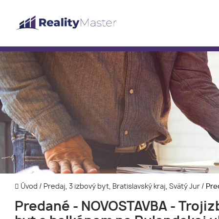
Úvod
/
Predaj, 3 izbový byt, Bratislavský kraj, Svätý Jur
/
Pred
Predané - NOVOSTAVBA - Trojiz