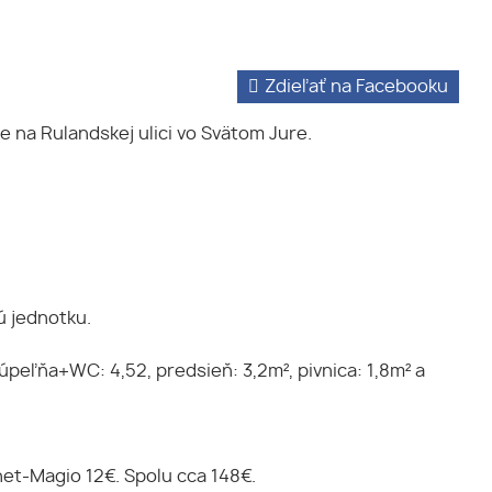
Zdieľať na Facebooku
e na Rulandskej ulici vo Svätom Jure.
ú jednotku.
úpeľňa+WC: 4,52, predsieň: 3,2m², pivnica: 1,8m² a
net-Magio 12€. Spolu cca 148€.