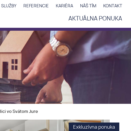
 SLUŽBY
REFERENCIE
KARIÉRA
NÁŠ TÍM
KONTAKT
AKTUÁLNA PONUKA
ici vo Svätom Jure
Exkluzívna ponuka