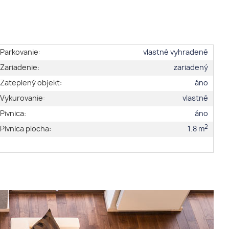
Parkovanie:
vlastné vyhradené
Zariadenie:
zariadený
Zateplený objekt:
áno
Vykurovanie:
vlastné
Pivnica:
áno
2
Pivnica plocha:
1.8 m