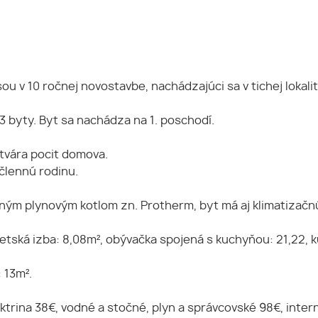
u v 10 ročnej novostavbe, nachádzajúci sa v tichej lokalit
 byty. Byt sa nachádza na 1. poschodí.
ytvára pocit domova.
rčlennú rodinu.
tným plynovým kotlom zn. Protherm, byt má aj klimatizačn
detská izba: 8,08m², obývačka spojená s kuchyňou: 21,22, k
: 13m².
ktrina 38€, vodné a stočné, plyn a správcovské 98€, inter