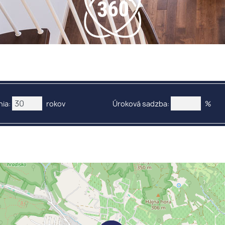
ia:
rokov
Úroková sadzba:
%