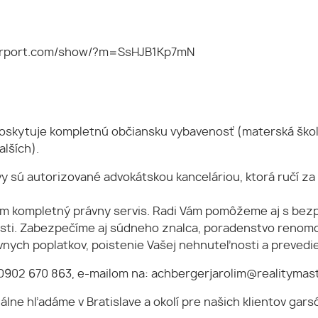
atterport.com/show/?m=SsHJB1Kp7mN
 poskytuje kompletnú občiansku vybavenosť (materská škola,
alších).
sú autorizované advokátskou kanceláriou, ktorá ručí za 
 Vám kompletný právny servis. Radi Vám pomôžeme aj s b
sti. Zabezpečíme aj súdneho znalca, poradenstvo renomov
ávnych poplatkov, poistenie Vašej nehnuteľnosti a preve
. 0902 670 863, e-mailom na: achbergerjarolim@realitymas
hľadáme v Bratislave a okolí pre našich klientov garsónk