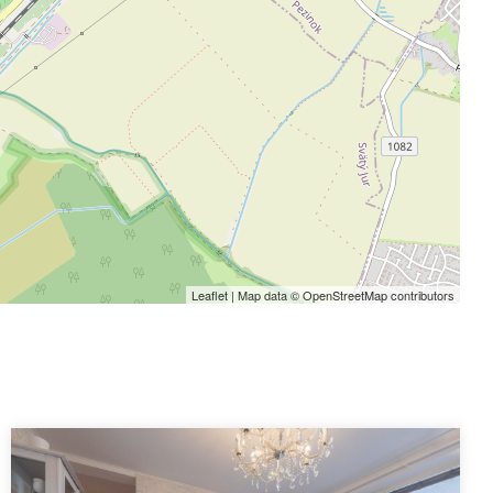
Leaflet
| Map data ©
OpenStreetMap
contributors