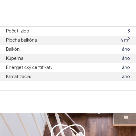
e
Počet izieb:
3
2
é
Plocha balkóna:
4 m
a
Balkón:
áno
2
Kúpeľňa:
áno
2
Energetický certifikát:
áno
1
Klimatizácia:
áno
3