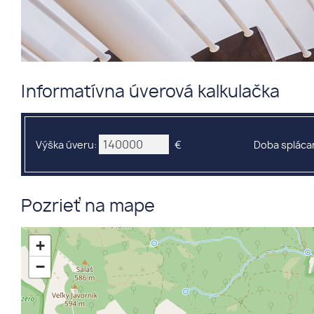
Informatívna úverová kalkulačka
Výška úveru:
€
Doba splácan
Pozrieť na mape
+
−