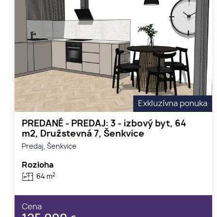
Exkluzívna ponuka
PREDANÉ - PREDAJ: 3 - izbový byt, 64
m2, Družstevná 7, Šenkvice
Predaj, Šenkvice
Rozloha
2
64 m
Cena