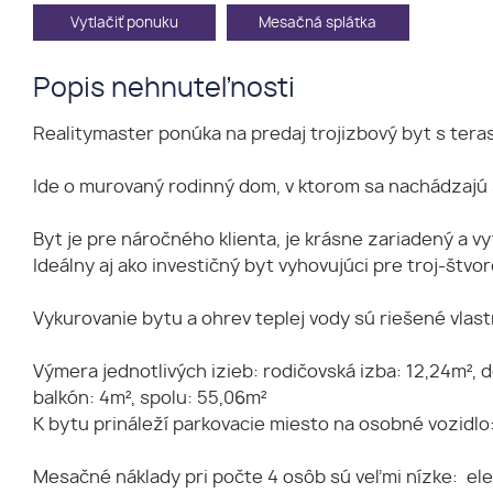
Vytlačiť ponuku
Mesačná splátka
Popis nehnuteľnosti
Realitymaster ponúka na predaj trojizbový byt s teraso
Ide o murovaný rodinný dom, v ktorom sa nachádzajú 3
Byt je pre náročného klienta, je krásne zariadený a v
Ideálny aj ako investičný byt vyhovujúci pre troj-štvo
Vykurovanie bytu a ohrev teplej vody sú riešené vlas
Výmera jednotlivých izieb: rodičovská izba: 12,24m², 
balkón: 4m², spolu: 55,06m²
K bytu prináleží parkovacie miesto na osobné vozidlo
Mesačné náklady pri počte 4 osôb sú veľmi nízke: ele