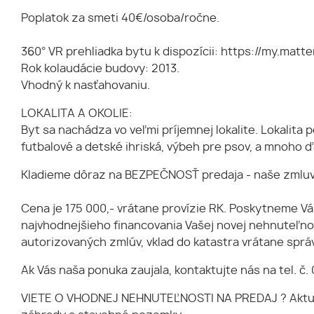
Poplatok za smeti 40€/osoba/ročne.
360° VR prehliadka bytu k dispozícii: https://my.m
Rok kolaudácie budovy: 2013.
Vhodný k nasťahovaniu.
LOKALITA A OKOLIE:
Byt sa nachádza vo veľmi príjemnej lokalite. Lokalita
futbalové a detské ihriská, výbeh pre psov, a mnoho ď
Kladieme dôraz na BEZPEČNOSŤ predaja - naše zmluvy 
Cena je 175 000,- vrátane provízie RK. Poskytneme
najvhodnejšieho financovania Vašej novej nehnuteľno
autorizovaných zmlúv, vklad do katastra vrátane spr
Ak Vás naša ponuka zaujala, kontaktujte nás na tel. č
VIETE O VHODNEJ NEHNUTEĽNOSTI NA PREDAJ ? Aktuálne 