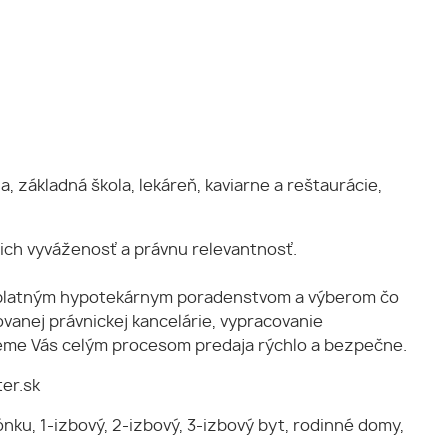
 základná škola, lekáreň, kaviarne a reštaurácie,
ich vyváženosť a právnu relevantnosť.
ezplatným hypotekárnym poradenstvom a výberom čo
anej právnickej kancelárie, vypracovanie
dieme Vás celým procesom predaja rýchlo a bezpečne.
ter.sk
u, 1-izbový, 2-izbový, 3-izbový byt, rodinné domy,