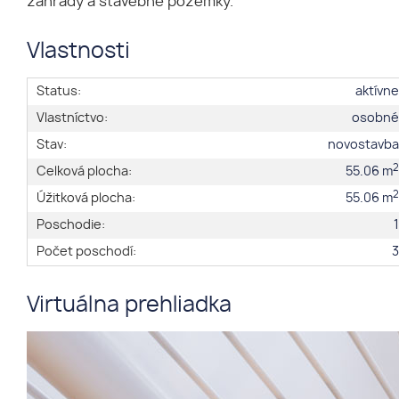
záhrady a stavebné pozemky.
Vlastnosti
Status:
aktívn
Vlastníctvo:
osobn
Stav:
novostavb
Celková plocha:
55.06 m
Úžitková plocha:
55.06 m
Poschodie:
Počet poschodí:
Virtuálna prehliadka