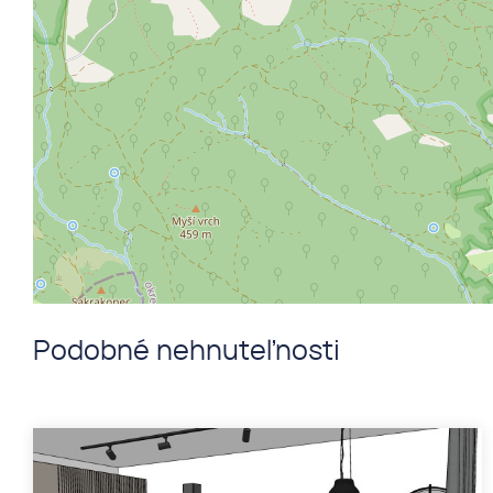
Podobné nehnuteľnosti