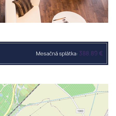
388.89 €
Mesačná splátka: