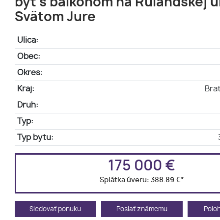
byt s balkónom na Rulandskej ul
Svätom Jure
Ulica:
Obec:
Okres:
Kraj:
Brat
Druh:
Typ:
Typ bytu:
175 000 €
Splátka úveru:
388.89 €
*
Sledovať ponuku
Poslať známemu
Polo