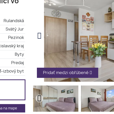
ici vo
Rulandská
Svätý Jur
Pezinok
islavský kraj
Byty
Predaj
3-izbový byt
Pridať medzi obľúbené
ha na mape